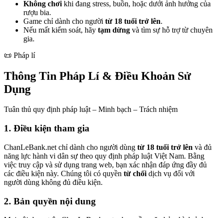
Không chơi
khi đang stress, buồn, hoặc dưới ảnh hưởng của
rượu bia.
Game chỉ dành cho người
từ 18 tuổi trở lên
.
Nếu mất kiểm soát, hãy
tạm dừng
và tìm sự hỗ trợ từ chuyên
gia.
📜 Pháp lí
Thông Tin Pháp Lí & Điều Khoản Sử
Dụng
Tuân thủ quy định pháp luật – Minh bạch – Trách nhiệm
1. Điều kiện tham gia
ChanLeBank.net chỉ dành cho người dùng
từ 18 tuổi trở lên
và đủ
năng lực hành vi dân sự theo quy định pháp luật Việt Nam. Bằng
việc truy cập và sử dụng trang web, bạn xác nhận đáp ứng đầy đủ
các điều kiện này. Chúng tôi có quyền
từ chối
dịch vụ đối với
người dùng không đủ điều kiện.
2. Bản quyền nội dung