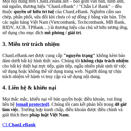
Mọi nội dung trên ChanLeBank.net – bao gồm văn bản, hình ảnh,
mã nguồn, thương hiệu "ChanLeBank" / "Chẵn Lẻ Bank" – đều
thuộc
quyền sở hữu trí tuệ
của ChanLeBank. Nghiêm cấm sao
chép, phân phối, sửa đổi khi chưa có sự đồng ý bằng văn bản. Tên
các ngân hàng Việt Nam (Vietcombank, Techcombank, MB Bank,
BIDV, ACB, TPBank…) là thương hiệu của chủ sở hữu tương ứng,
sử dụng cho mục đích
mô phỏng / giải trí
.
3. Miễn trừ trách nhiệm
ChanLeBank.net được cung cấp
"nguyên trạng"
không kèm bảo
đảm dưới bất kỳ hình thức nào. Chúng tôi
không chịu trách nhiệm
cho bất kỳ thiệt hại trực tiếp, gián tiếp, ngẫu nhiên phát sinh từ việc
sử dụng hoặc không thể sử dụng trang web. Người dùng tự chịu
trách nhiệm về hành vi truy cập và sử dụng nội dung.
4. Liên hệ & khiếu nại
Mọi thắc mắc, khiếu nại về bản quyền hoặc điều khoản, vui lòng
liên hệ
[email protected]
. Chúng tôi cam kết phản hồi trong
48 giờ
làm việc
. Trường hợp tranh chấp, điều khoản được điều chỉnh và
giải thích theo
pháp luật Việt Nam
.
CL
ChanLeBank