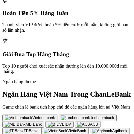
💎
Hoàn Tiền 5% Hàng Tuần
Thành viên VIP được hoàn 5% tiền cược mỗi tuần, không giới hạn
số lần nhận.
🏆
Giải Đua Top Hàng Tháng
Top 10 người chơi xuất sắc nhận thưởng lên đến 10.000.000đ mỗi
tháng.
Ngân hàng theme
Ngân Hàng Việt Nam Trong ChanLeBank
Game chẵn lẻ bank tích hợp chủ đề các ngân hàng lớn tại Việt Nam
Vietcombank
Techcombank
MB Bank
BIDV
ACB
TPBank
VietinBank
Agribank