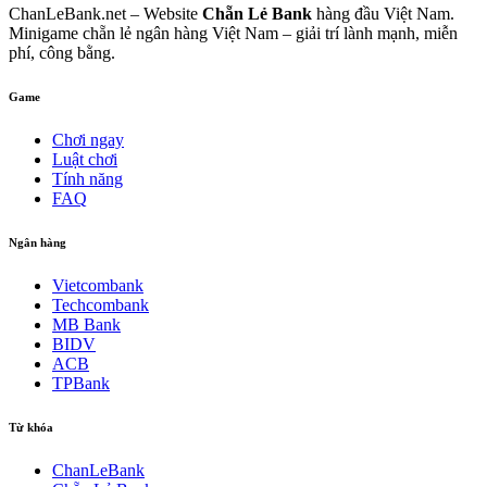
ChanLeBank.net – Website
Chẵn Lẻ Bank
hàng đầu Việt Nam.
Minigame chẵn lẻ ngân hàng Việt Nam – giải trí lành mạnh, miễn
phí, công bằng.
Game
Chơi ngay
Luật chơi
Tính năng
FAQ
Ngân hàng
Vietcombank
Techcombank
MB Bank
BIDV
ACB
TPBank
Từ khóa
ChanLeBank