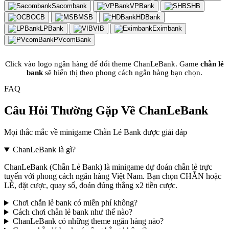
Sacombank
VPBank
SHB
OCB
MSB
HDBank
LPBank
VIB
Eximbank
PVcomBank
Click vào logo ngân hàng để đổi theme ChanLeBank. Game
chẵn lẻ
bank
sẽ hiển thị theo phong cách ngân hàng bạn chọn.
FAQ
Câu Hỏi Thường Gặp Về ChanLeBank
Mọi thắc mắc về minigame Chẵn Lẻ Bank được giải đáp
ChanLeBank là gì?
ChanLeBank (Chẵn Lẻ Bank) là minigame dự đoán chẵn lẻ trực
tuyến với phong cách ngân hàng Việt Nam. Bạn chọn CHẴN hoặc
LẺ, đặt cược, quay số, đoán đúng thắng x2 tiền cược.
Chơi chẵn lẻ bank có miễn phí không?
Cách chơi chẵn lẻ bank như thế nào?
ChanLeBank có những theme ngân hàng nào?