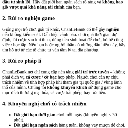
đầu tư sinh lời
. Hãy đặt giới hạn ngân sách rõ ràng và
không bao
giờ vượt quá khả năng tài chính
của bạn.
2. Rủi ro nghiện game
Giống mọi trò chơi giải trí khác, ChanLeBank có thể gây
nghiện
nếu không kiểm soát. Dấu hiệu cảnh báo: chơi quá thời gian dự
định, tái cược sau khi thua, dùng tiền sinh hoạt để chơi, bỏ bê công
việc / học tập. Nếu bạn hoặc người thân có những dấu hiệu này, hãy
tìm hỗ trợ từ các tổ chức tư vấn tâm lý tại địa phương.
3. Rủi ro pháp lí
ChanLeBank.net chỉ cung cấp nền tảng
giải trí trực tuyến
– không
phải dịch vụ
cá cược / cờ bạc
hợp pháp. Người chơi cần tự chịu
trách nhiệm về tính hợp pháp khi tham gia tại quốc gia / vùng lãnh
thổ của mình. Chúng tôi
không khuyến khích
sử dụng game cho
mục đích thương mại hóa, cá cược trái phép, hay rửa tiền.
4. Khuyến nghị chơi có trách nhiệm
Đặt
giới hạn thời gian
chơi mỗi ngày (khuyến nghị ≤ 30
phút).
Đặt
giới hạn ngân sách
hàng tuần, không vay mượn để chơi.