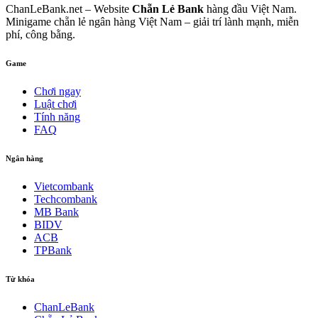
ChanLeBank.net – Website
Chẵn Lẻ Bank
hàng đầu Việt Nam.
Minigame chẵn lẻ ngân hàng Việt Nam – giải trí lành mạnh, miễn
phí, công bằng.
Game
Chơi ngay
Luật chơi
Tính năng
FAQ
Ngân hàng
Vietcombank
Techcombank
MB Bank
BIDV
ACB
TPBank
Từ khóa
ChanLeBank