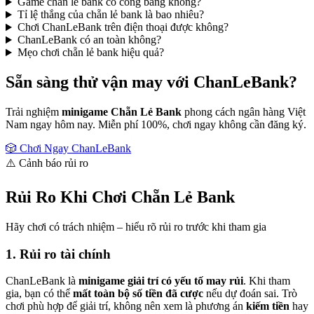
Game chẵn lẻ bank có công bằng không?
Tỉ lệ thắng của chẵn lẻ bank là bao nhiêu?
Chơi ChanLeBank trên điện thoại được không?
ChanLeBank có an toàn không?
Mẹo chơi chẵn lẻ bank hiệu quả?
Sẵn sàng thử vận may với ChanLeBank?
Trải nghiệm
minigame Chẵn Lẻ Bank
phong cách ngân hàng Việt
Nam ngay hôm nay. Miễn phí 100%, chơi ngay không cần đăng ký.
🎲 Chơi Ngay ChanLeBank
⚠️ Cảnh báo rủi ro
Rủi Ro Khi Chơi Chẵn Lẻ Bank
Hãy chơi có trách nhiệm – hiểu rõ rủi ro trước khi tham gia
1. Rủi ro tài chính
ChanLeBank là
minigame giải trí có yếu tố may rủi
. Khi tham
gia, bạn có thể
mất toàn bộ số tiền đã cược
nếu dự đoán sai. Trò
chơi phù hợp để giải trí, không nên xem là phương án
kiếm tiền
hay