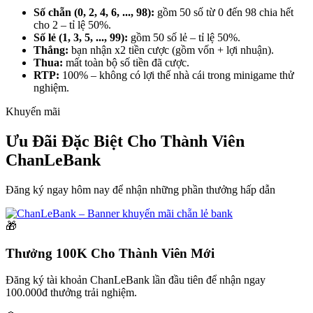
Số chẵn (0, 2, 4, 6, ..., 98):
gồm 50 số từ 0 đến 98 chia hết
cho 2 – tỉ lệ 50%.
Số lẻ (1, 3, 5, ..., 99):
gồm 50 số lẻ – tỉ lệ 50%.
Thắng:
bạn nhận x2 tiền cược (gồm vốn + lợi nhuận).
Thua:
mất toàn bộ số tiền đã cược.
RTP:
100% – không có lợi thế nhà cái trong minigame thử
nghiệm.
Khuyến mãi
Ưu Đãi Đặc Biệt Cho Thành Viên
ChanLeBank
Đăng ký ngay hôm nay để nhận những phần thưởng hấp dẫn
🎁
Thưởng 100K Cho Thành Viên Mới
Đăng ký tài khoản ChanLeBank lần đầu tiên để nhận ngay
100.000đ thưởng trải nghiệm.