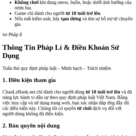
Không chơi
khi đang stress, buồn, hoặc dưới ảnh hưởng của
rượu bia.
Game chỉ dành cho người
từ 18 tuổi trở lên
.
Nếu mất kiểm soát, hãy
tạm dừng
và tìm sự hỗ trợ từ chuyên
gia.
📜 Pháp lí
Thông Tin Pháp Lí & Điều Khoản Sử
Dụng
Tuân thủ quy định pháp luật – Minh bạch – Trách nhiệm
1. Điều kiện tham gia
ChanLeBank.net chỉ dành cho người dùng
từ 18 tuổi trở lên
và đủ
năng lực hành vi dân sự theo quy định pháp luật Việt Nam. Bằng
việc truy cập và sử dụng trang web, bạn xác nhận đáp ứng đầy đủ
các điều kiện này. Chúng tôi có quyền
từ chối
dịch vụ đối với
người dùng không đủ điều kiện.
2. Bản quyền nội dung