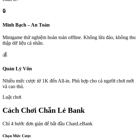
🔒
Minh Bạch – An Toàn
Minigame thử nghiệm hoàn toàn offline. Không lừa đảo, không thu
thập dữ liệu cá nhân.
💰
Quản Lý Vốn
Nhiều mức cược từ 1K đến All-in. Phù hợp cho cả người chơi mới
và cao thủ.
Luật chơi
Cách Chơi Chẵn Lẻ Bank
Chỉ 4 bước đơn giản để bắt đầu ChanLeBank
Chọn Mức Cược