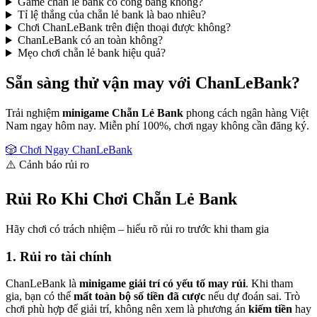
Game chẵn lẻ bank có công bằng không?
Tỉ lệ thắng của chẵn lẻ bank là bao nhiêu?
Chơi ChanLeBank trên điện thoại được không?
ChanLeBank có an toàn không?
Mẹo chơi chẵn lẻ bank hiệu quả?
Sẵn sàng thử vận may với ChanLeBank?
Trải nghiệm
minigame Chẵn Lẻ Bank
phong cách ngân hàng Việt
Nam ngay hôm nay. Miễn phí 100%, chơi ngay không cần đăng ký.
🎲 Chơi Ngay ChanLeBank
⚠️ Cảnh báo rủi ro
Rủi Ro Khi Chơi Chẵn Lẻ Bank
Hãy chơi có trách nhiệm – hiểu rõ rủi ro trước khi tham gia
1. Rủi ro tài chính
ChanLeBank là
minigame giải trí có yếu tố may rủi
. Khi tham
gia, bạn có thể
mất toàn bộ số tiền đã cược
nếu dự đoán sai. Trò
chơi phù hợp để giải trí, không nên xem là phương án
kiếm tiền
hay