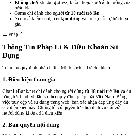
Không chơi
khi đang stress, buồn, hoặc dưới ảnh hưởng của
rượu bia.
Game chỉ dành cho người
từ 18 tuổi trở lên
.
Nếu mất kiểm soát, hãy
tạm dừng
và tìm sự hỗ trợ từ chuyên
gia.
📜 Pháp lí
Thông Tin Pháp Lí & Điều Khoản Sử
Dụng
Tuân thủ quy định pháp luật – Minh bạch – Trách nhiệm
1. Điều kiện tham gia
ChanLeBank.net chỉ dành cho người dùng
từ 18 tuổi trở lên
và đủ
năng lực hành vi dân sự theo quy định pháp luật Việt Nam. Bằng
việc truy cập và sử dụng trang web, bạn xác nhận đáp ứng đầy đủ
các điều kiện này. Chúng tôi có quyền
từ chối
dịch vụ đối với
người dùng không đủ điều kiện.
2. Bản quyền nội dung