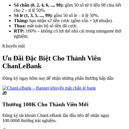
Số chẵn (0, 2, 4, 6, ..., 98):
gồm 50 số từ 0 đến 98 chia hết
cho 2 – tỉ lệ 50%.
Số lẻ (1, 3, 5, ..., 99):
gồm 50 số lẻ – tỉ lệ 50%.
Thắng:
bạn nhận x2 tiền cược (gồm vốn + lợi nhuận).
Thua:
mất toàn bộ số tiền đã cược.
RTP:
100% – không có lợi thế nhà cái trong minigame thử
nghiệm.
Khuyến mãi
Ưu Đãi Đặc Biệt Cho Thành Viên
ChanLeBank
Đăng ký ngay hôm nay để nhận những phần thưởng hấp dẫn
🎁
Thưởng 100K Cho Thành Viên Mới
Đăng ký tài khoản ChanLeBank lần đầu tiên để nhận ngay
100.000đ thưởng trải nghiệm.