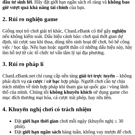
đầu tư sinh lời
. Hãy đặt giới hạn ngân sách rõ ràng và
không bao
giờ vượt quá khả năng tài chính
của bạn.
2. Rủi ro nghiện game
Giống mọi trò chơi giải trí khác, ChanLeBank có thể gây
nghiện
nếu không kiểm soát. Dấu hiệu cảnh báo: chơi quá thời gian dự
định, tái cược sau khi thua, dùng tiền sinh hoạt để chơi, bỏ bê công
việc / học tập. Nếu bạn hoặc người thân có những dấu hiệu này, hãy
tìm hỗ trợ từ các tổ chức tư vấn tâm lý tại địa phương.
3. Rủi ro pháp lí
ChanLeBank.net chỉ cung cấp nền tảng
giải trí trực tuyến
– không
phải dịch vụ
cá cược / cờ bạc
hợp pháp. Người chơi cần tự chịu
trách nhiệm về tính hợp pháp khi tham gia tại quốc gia / vùng lãnh
thổ của mình. Chúng tôi
không khuyến khích
sử dụng game cho
mục đích thương mại hóa, cá cược trái phép, hay rửa tiền.
4. Khuyến nghị chơi có trách nhiệm
Đặt
giới hạn thời gian
chơi mỗi ngày (khuyến nghị ≤ 30
phút).
Đặt
giới hạn ngân sách
hàng tuần, không vay mượn để chơi.