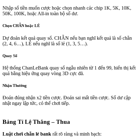
Nhập số tiền muốn cược hoặc chọn nhanh các chip 1K, 5K, 10K,
50K, 100K, hoặc All-in toàn bộ số dư.
Chọn CHẴN hoặc LẺ
Dự đoán kết quả quay số. CHẴN nếu bạn nghĩ kết quả là số chẵn
(2, 4, 6…), LẺ nếu nghĩ là số lẻ (1, 3, 5…).
Quay Số
Hệ thống ChanLeBank quay số ngẫu nhiên từ 1 đến 99, hiển thị kết
quả bằng hiệu ứng quay vòng 3D cực đã.
Nhận Thưởng
Đoán đúng nhận x2 tiền cược. Đoán sai mất tiền cược. Số dư cập
nhật ngay lập tức, có thể chơi tiếp.
Bảng Tỉ Lệ Thắng – Thua
Luật chơi chẵn lẻ bank
rất rõ ràng và minh bạch: